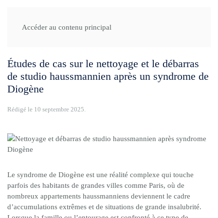
Accueil
Etudes de cas
Études de cas sur le nettoyage et le débarras de
Accéder au contenu principal
studio haussmannien après un syndrome de Diogène
Études de cas sur le nettoyage et le débarras
de studio haussmannien après un syndrome de
Diogène
Rédigé le
10 septembre 2025
.
Le syndrome de Diogène est une réalité complexe qui touche
parfois des habitants de grandes villes comme Paris, où de
nombreux appartements haussmanniens deviennent le cadre
d’accumulations extrêmes et de situations de grande insalubrité.
Lorsque la famille ou l’entourage est confronté à ce type de