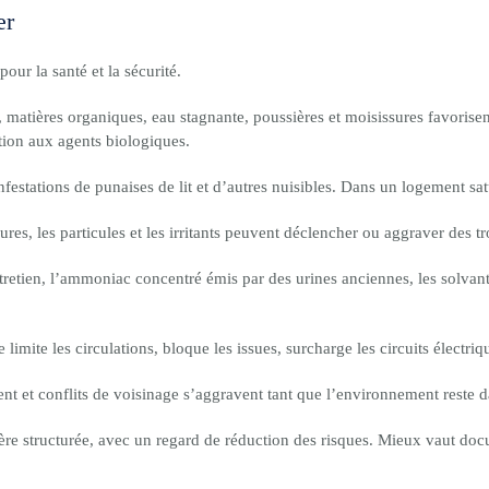
er
ur la santé et la sécurité.
, matières organiques, eau stagnante, poussières et moisissures favorisen
ition aux agents biologiques.
estations de punaises de lit et d’autres nuisibles. Dans un logement satur
ures, les particules et les irritants peuvent déclencher ou aggraver des tr
retien, l’ammoniac concentré émis par des urines anciennes, les solvants
limite les circulations, bloque les issues, surcharge les circuits électriq
nt et conflits de voisinage s’aggravent tant que l’environnement reste 
re structurée, avec un regard de réduction des risques. Mieux vaut docu