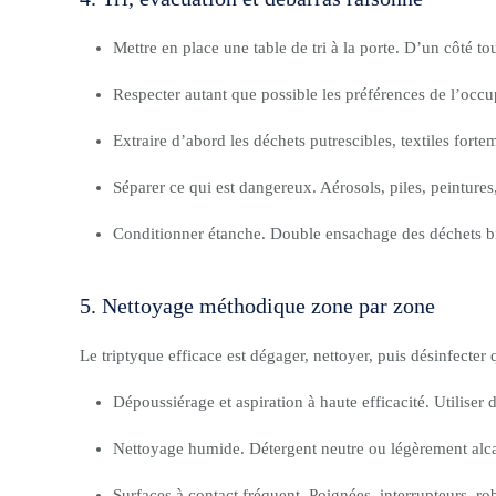
Mettre en place une table de tri à la porte. D’un côté tou
Respecter autant que possible les préférences de l’occu
Extraire d’abord les déchets putrescibles, textiles forte
Séparer ce qui est dangereux. Aérosols, piles, peintures,
Conditionner étanche. Double ensachage des déchets bio
5. Nettoyage méthodique zone par zone
Le triptyque efficace est dégager, nettoyer, puis désinfecter q
Dépoussiérage et aspiration à haute efficacité. Utiliser 
Nettoyage humide. Détergent neutre ou légèrement alcali
Surfaces à contact fréquent. Poignées, interrupteurs, r