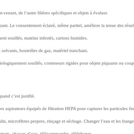
t-venant, de l’autre filières spécifiques et objets à évaluer.
pant. Le consentement éclairé, même partiel, améliore la tenue des résult
ment souillés, matelas infestés, cartons humides.
 solvants, bouteilles de gaz, matériel tranchant.
logiquement souillés, conteneurs rigides pour objets piquants ou coupa
uand c’est justifié.
des aspirateurs équipés de filtration HEPA pour capturer les particules fin
n, microfibres propres, rinçage et séchage. Changer l’eau et les frange
obinets, chasses d’eau, télécommandes, téléphones.