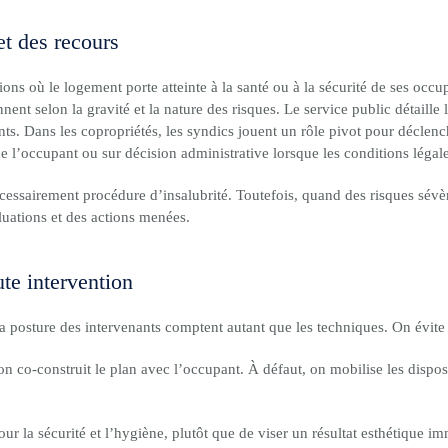
et des recours
ions où le logement porte atteinte à la santé ou à la sécurité de ses occ
nnent selon la gravité et la nature des risques. Le service public détaille 
ants. Dans les copropriétés, les syndics jouent un rôle pivot pour déclen
e l’occupant ou sur décision administrative lorsque les conditions légale
essairement procédure d’insalubrité. Toutefois, quand des risques sévères
luations et des actions menées.
ute intervention
a posture des intervenants comptent autant que les techniques. On évite 
n co-construit le plan avec l’occupant. À défaut, on mobilise les disposi
ur la sécurité et l’hygiène, plutôt que de viser un résultat esthétique im