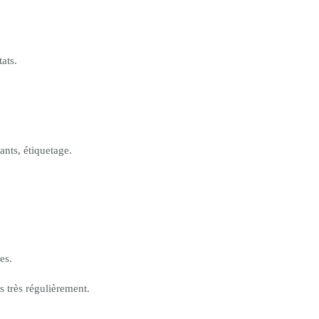
ats.
nts, étiquetage.
es.
s très régulièrement.