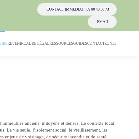
CONTACT IMMÉDIAT : 09 80 40 58 73
EMAIL
GIR
PRÉVENIR
CADRE LÉGAL
RESSOURCES
GUIDES
CONTACT
ZONES
 d’immeubles anciens, mitoyens et denses. Le contexte local
La vie seule, l’isolement social, le vieillissement, les
 des enjeux de voisinage, de sécurité incendie et de santé