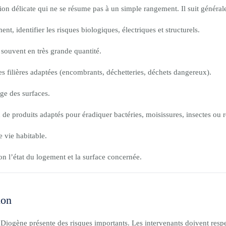
on délicate qui ne se résume pas à un simple rangement. Il suit général
t, identifier les risques biologiques, électriques et structurels.
, souvent en très grande quantité.
es filières adaptées (encombrants, déchetteries, déchets dangereux).
age des surfaces.
on de produits adaptés pour éradiquer bactéries, moisissures, insectes ou 
e vie habitable.
lon l’état du logement et la surface concernée.
ion
iogène présente des risques importants. Les intervenants doivent respec