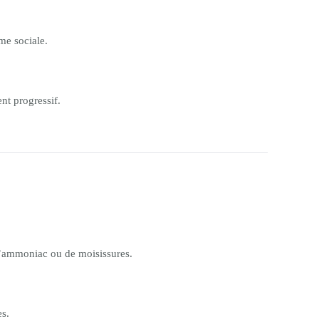
me sociale.
nt progressif.
 d’ammoniac ou de moisissures.
es.